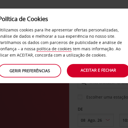
Política de Cookies
SERVIÇOS
EMPRESAS
SELF SERVICE
Utilizamos cookies para lhe apresentar ofertas personalizadas,
análise de dados e melhorar a sua experiência no nosso site.
Partilhamos os dados com parceiros de publicidade e análise de
confiança – a nossa
política de cookies
tem mais informação. Ao
CARRO
clicar em ACEITAR, concorda com a utilização de cookies.
ea
ACEITAR E FECHAR
GERIR PREFERÊNCIAS
LEVANTAR EM
Escolher uma estação
DE