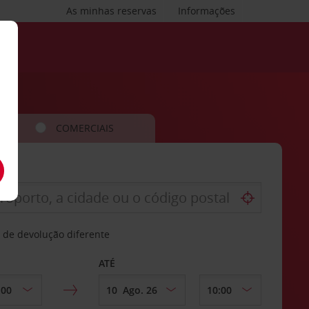
As minhas reservas
Informações
COMERCIAIS
 de devolução diferente
ATÉ