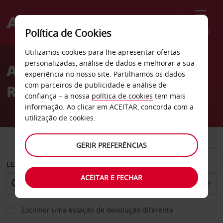
Menu
Política de Cookies
Welcome
Utilizamos cookies para lhe apresentar ofertas
to
personalizadas, análise de dados e melhorar a sua
Aluguer de carros Siem
Avis
experiência no nosso site. Partilhamos os dados
com parceiros de publicidade e análise de
Reap
confiança – a nossa
política de cookies
tem mais
informação. Ao clicar em ACEITAR, concorda com a
utilização de cookies.
CARRO
COMERCIAIS
GERIR PREFERÊNCIAS
LEVANTAR EM
ACEITAR E FECHAR
Escolher uma estação de devolução diferente