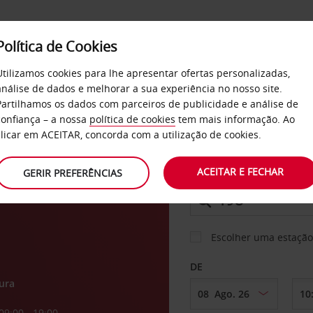
Política de Cookies
SERVIÇOS
EMPRESAS
SELF SERVICE
Utilizamos cookies para lhe apresentar ofertas personalizadas,
análise de dados e melhorar a sua experiência no nosso site.
Partilhamos os dados com parceiros de publicidade e análise de
confiança – a nossa
política de cookies
tem mais informação. Ao
CARRO
clicar em ACEITAR, concorda com a utilização de cookies.
ACEITAR E FECHAR
GERIR PREFERÊNCIAS
LEVANTAR EM
Escolher uma estação
DE
ura
09:00 - 19:00