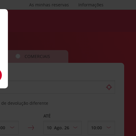
As minhas reservas
Informações
COMERCIAIS
 de devolução diferente
ATÉ