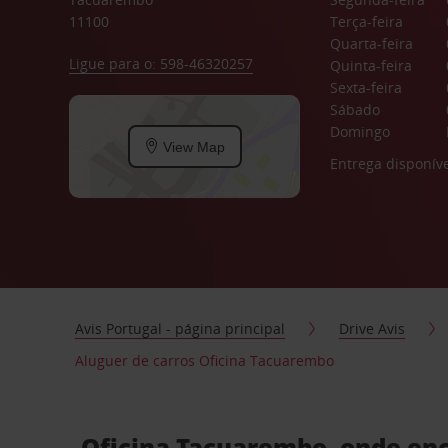
11100
Terça-feira
Quarta-feira
Ligue para o: 598-46320257
Quinta-feira
Sexta-feira
Sábado
Domingo
View Map
Entrega disponíve
Avis Portugal - página principal
Drive Avis
Aluguer de carros Oficina Tacuarembo
Oficina Tacuarembo, onde enc