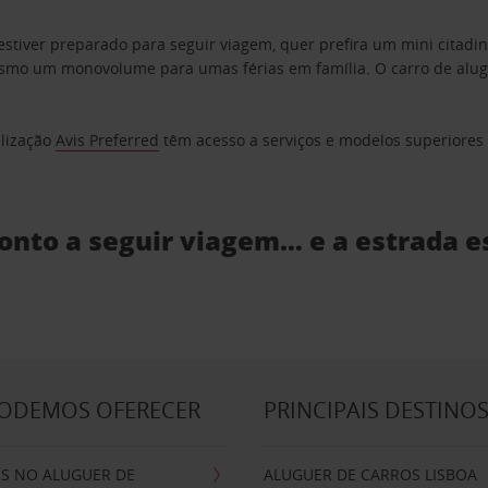
estiver preparado para seguir viagem, quer prefira um mini citad
o um monovolume para umas férias em família. O carro de aluguer
elização
Avis Preferred
têm acesso a serviços e modelos superiores e
ronto a seguir viagem… e a estrada e
PODEMOS OFERECER
PRINCIPAIS DESTINO
IS NO ALUGUER DE
ALUGUER DE CARROS LISBOA