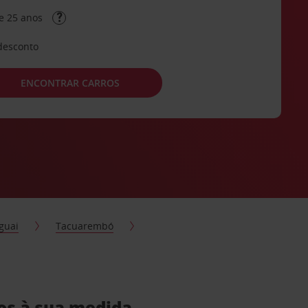
e 25 anos
desconto
ENCONTRAR CARROS
guai
Tacuarembó
os à sua medida