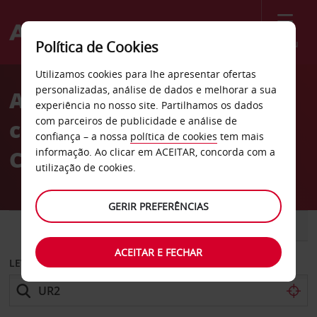
Menu
Política de Cookies
Welcome
Utilizamos cookies para lhe apresentar ofertas
to
personalizadas, análise de dados e melhorar a sua
Aluguer de
Avis
experiência no nosso site. Partilhamos os dados
com parceiros de publicidade e análise de
carros Escritório de
confiança – a nossa
política de cookies
tem mais
Colónia
informação. Ao clicar em ACEITAR, concorda com a
utilização de cookies.
GERIR PREFERÊNCIAS
CARRO
COMERCIAIS
ACEITAR E FECHAR
LEVANTAR EM