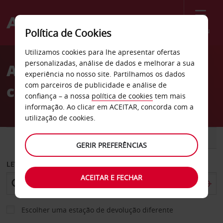
Menu
Política de Cookies
Welcome
Utilizamos cookies para lhe apresentar ofertas
to
personalizadas, análise de dados e melhorar a sua
Aluguer de
Avis
experiência no nosso site. Partilhamos os dados
com parceiros de publicidade e análise de
carros Paramaribo
confiança – a nossa
política de cookies
tem mais
informação. Ao clicar em ACEITAR, concorda com a
utilização de cookies.
CARRO
COMERCIAIS
GERIR PREFERÊNCIAS
LEVANTAR EM
ACEITAR E FECHAR
Escolher uma estação de devolução diferente