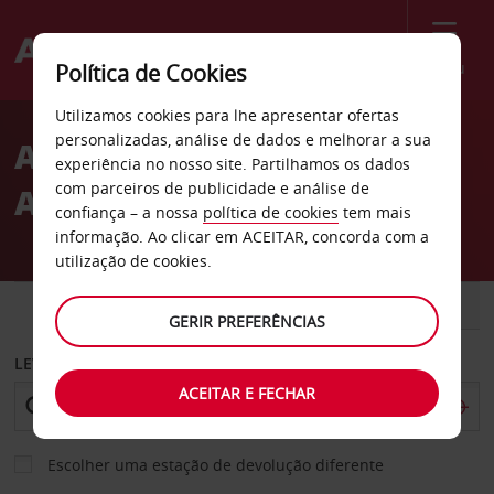
Menu
Política de Cookies
Welcome
Utilizamos cookies para lhe apresentar ofertas
to
personalizadas, análise de dados e melhorar a sua
Aluguer de carros
Avis
experiência no nosso site. Partilhamos os dados
com parceiros de publicidade e análise de
Aeroporto de Toluca
confiança – a nossa
política de cookies
tem mais
informação. Ao clicar em ACEITAR, concorda com a
utilização de cookies.
CARRO
COMERCIAIS
GERIR PREFERÊNCIAS
LEVANTAR EM
ACEITAR E FECHAR
Escolher uma estação de devolução diferente