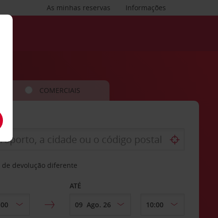
As minhas reservas
Informações
COMERCIAIS
 de devolução diferente
ATÉ