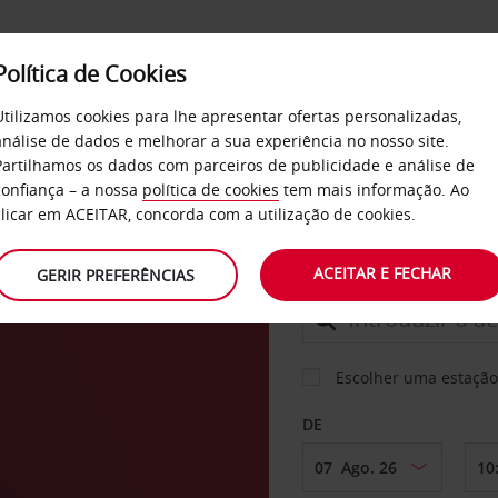
Política de Cookies
SERVIÇOS
EMPRESAS
SELF SERVICE
Utilizamos cookies para lhe apresentar ofertas personalizadas,
análise de dados e melhorar a sua experiência no nosso site.
Partilhamos os dados com parceiros de publicidade e análise de
confiança – a nossa
política de cookies
tem mais informação. Ao
CARRO
clicar em ACEITAR, concorda com a utilização de cookies.
ro
ACEITAR E FECHAR
GERIR PREFERÊNCIAS
LEVANTAR EM
Escolher uma estação
DE