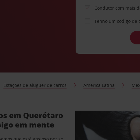
Condutor com mais d
Tenho um código de 
Estações de aluguer de carros
América Latina
Méx
ros em Querétaro
sigo em mente
abemos que está ansioso por se