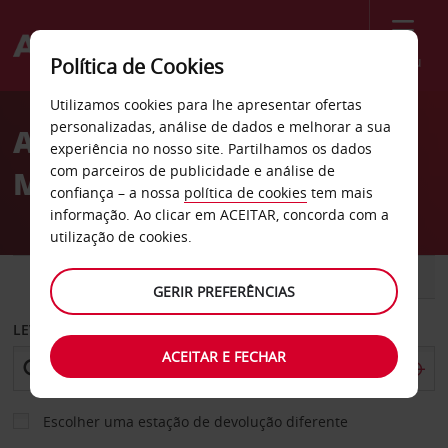
Menu
Política de Cookies
Welcome
Utilizamos cookies para lhe apresentar ofertas
to
personalizadas, análise de dados e melhorar a sua
Aluguer de carros Puerto
Avis
experiência no nosso site. Partilhamos os dados
com parceiros de publicidade e análise de
Morelos
confiança – a nossa
política de cookies
tem mais
informação. Ao clicar em ACEITAR, concorda com a
utilização de cookies.
CARRO
COMERCIAIS
GERIR PREFERÊNCIAS
LEVANTAR EM
ACEITAR E FECHAR
Escolher uma estação de devolução diferente