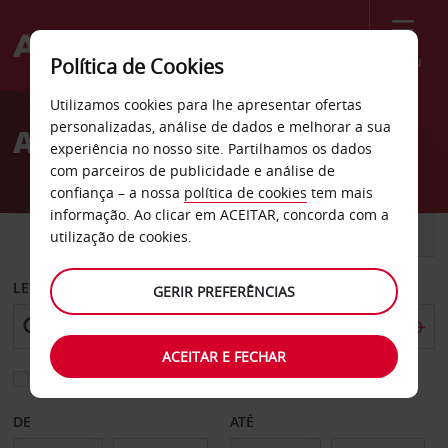
Menu
Política de Cookies
Welcome
Utilizamos cookies para lhe apresentar ofertas
to
personalizadas, análise de dados e melhorar a sua
Aluguer de carros Mérida
Avis
experiência no nosso site. Partilhamos os dados
com parceiros de publicidade e análise de
confiança – a nossa
política de cookies
tem mais
informação. Ao clicar em ACEITAR, concorda com a
CARRO
COMERCIAIS
utilização de cookies.
LEVANTAR EM
GERIR PREFERÊNCIAS
ACEITAR E FECHAR
Escolher uma estação de devolução diferente
DE
ATÉ