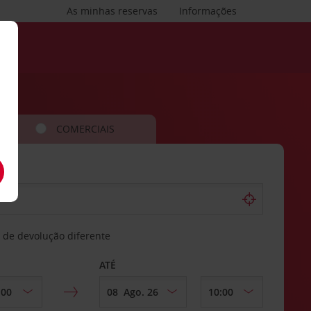
As minhas reservas
Informações
COMERCIAIS
 de devolução diferente
ATÉ