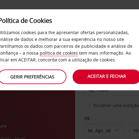
Política de Cookies
SERVIÇOS
EMPRESAS
SELF SERVICE
Utilizamos cookies para lhe apresentar ofertas personalizadas,
análise de dados e melhorar a sua experiência no nosso site.
Partilhamos os dados com parceiros de publicidade e análise de
confiança – a nossa
política de cookies
tem mais informação. Ao
CARRO
clicar em ACEITAR, concorda com a utilização de cookies.
eblo
ACEITAR E FECHAR
GERIR PREFERÊNCIAS
LEVANTAR EM
Escolher uma estação
DE
ura
09:00 - 18:00