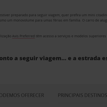
estiver preparado para seguir viagem, quer prefira um mini citad
o um monovolume para umas férias em família. O carro de aluguer
elização
Avis Preferred
têm acesso a serviços e modelos superiores e
ronto a seguir viagem… e a estrada e
PODEMOS OFERECER
PRINCIPAIS DESTINO