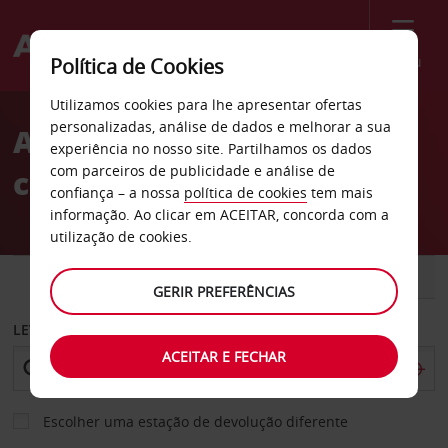
Menu
Política de Cookies
Welcome
Utilizamos cookies para lhe apresentar ofertas
to
personalizadas, análise de dados e melhorar a sua
Aluguer de
Avis
experiência no nosso site. Partilhamos os dados
com parceiros de publicidade e análise de
carros Honduras
confiança – a nossa
política de cookies
tem mais
informação. Ao clicar em ACEITAR, concorda com a
utilização de cookies.
CARRO
COMERCIAIS
GERIR PREFERÊNCIAS
LEVANTAR EM
ACEITAR E FECHAR
Escolher uma estação de devolução diferente