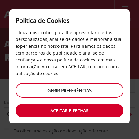
Menu
Política de Cookies
Welcome
Utilizamos cookies para lhe apresentar ofertas
to
personalizadas, análise de dados e melhorar a sua
Aluguer de carros Costa
Avis
experiência no nosso site. Partilhamos os dados
com parceiros de publicidade e análise de
Rica
confiança – a nossa
política de cookies
tem mais
informação. Ao clicar em ACEITAR, concorda com a
utilização de cookies.
CARRO
COMERCIAIS
GERIR PREFERÊNCIAS
LEVANTAR EM
ACEITAR E FECHAR
Escolher uma estação de devolução diferente