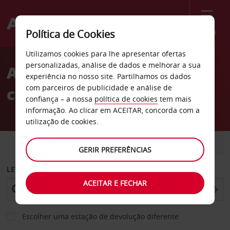
Menu
Política de Cookies
Welcome
Utilizamos cookies para lhe apresentar ofertas
to
personalizadas, análise de dados e melhorar a sua
Aluguer de
Avis
experiência no nosso site. Partilhamos os dados
com parceiros de publicidade e análise de
carros Colômbia
confiança – a nossa
política de cookies
tem mais
informação. Ao clicar em ACEITAR, concorda com a
utilização de cookies.
CARRO
COMERCIAIS
GERIR PREFERÊNCIAS
LEVANTAR EM
ACEITAR E FECHAR
Escolher uma estação de devolução diferente