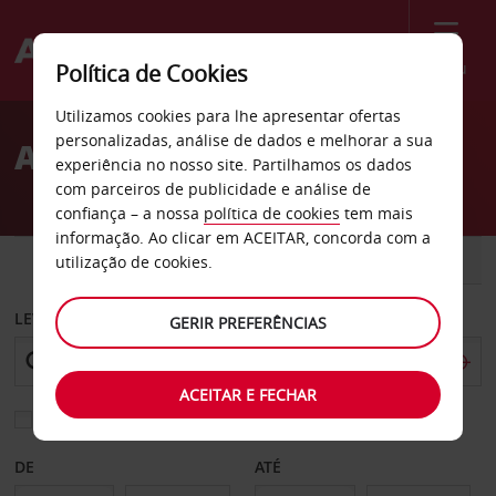
Menu
Política de Cookies
Welcome
Utilizamos cookies para lhe apresentar ofertas
to
personalizadas, análise de dados e melhorar a sua
Aluguer de carros Temuco
Avis
experiência no nosso site. Partilhamos os dados
com parceiros de publicidade e análise de
confiança – a nossa
política de cookies
tem mais
informação. Ao clicar em ACEITAR, concorda com a
CARRO
COMERCIAIS
utilização de cookies.
LEVANTAR EM
GERIR PREFERÊNCIAS
ACEITAR E FECHAR
Escolher uma estação de devolução diferente
DE
ATÉ