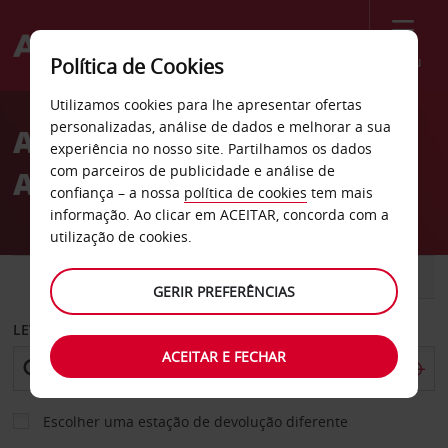
Menu
Política de Cookies
Welcome
Utilizamos cookies para lhe apresentar ofertas
to
personalizadas, análise de dados e melhorar a sua
Aluguer de carros Punta
Avis
experiência no nosso site. Partilhamos os dados
com parceiros de publicidade e análise de
Arenas
confiança – a nossa
política de cookies
tem mais
informação. Ao clicar em ACEITAR, concorda com a
utilização de cookies.
CARRO
COMERCIAIS
GERIR PREFERÊNCIAS
LEVANTAR EM
ACEITAR E FECHAR
Escolher uma estação de devolução diferente