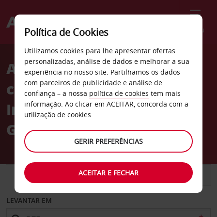
Menu
Política de Cookies
Welcome
Utilizamos cookies para lhe apresentar ofertas
to
personalizadas, análise de dados e melhorar a sua
Aluguer de
Avis
experiência no nosso site. Partilhamos os dados
com parceiros de publicidade e análise de
carros Aeroporto
confiança – a nossa
política de cookies
tem mais
Internacional Philip S. W.
informação. Ao clicar em ACEITAR, concorda com a
utilização de cookies.
Goldsen
GERIR PREFERÊNCIAS
ACEITAR E FECHAR
CARRO
COMERCIAIS
LEVANTAR EM