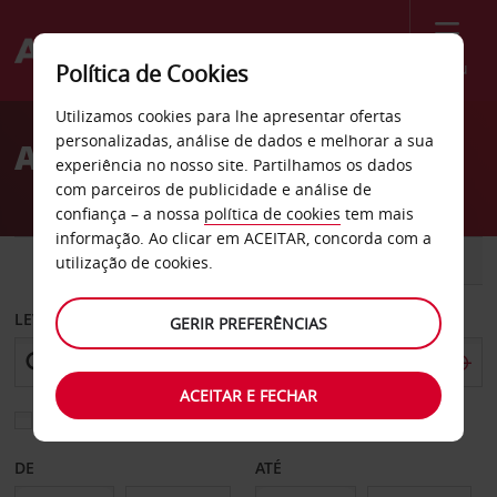
Menu
Política de Cookies
Welcome
Utilizamos cookies para lhe apresentar ofertas
to
personalizadas, análise de dados e melhorar a sua
Aluguer de carros Viedma
Avis
experiência no nosso site. Partilhamos os dados
com parceiros de publicidade e análise de
confiança – a nossa
política de cookies
tem mais
informação. Ao clicar em ACEITAR, concorda com a
CARRO
COMERCIAIS
utilização de cookies.
LEVANTAR EM
GERIR PREFERÊNCIAS
ACEITAR E FECHAR
Escolher uma estação de devolução diferente
DE
ATÉ