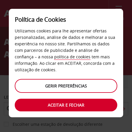
Menu
Política de Cookies
Welcome
Utilizamos cookies para lhe apresentar ofertas
to
personalizadas, análise de dados e melhorar a sua
Aluguer de carros
Avis
experiência no nosso site. Partilhamos os dados
com parceiros de publicidade e análise de
Aeroporto de Santa Fé
confiança – a nossa
política de cookies
tem mais
informação. Ao clicar em ACEITAR, concorda com a
utilização de cookies.
CARRO
COMERCIAIS
GERIR PREFERÊNCIAS
LEVANTAR EM
ACEITAR E FECHAR
Escolher uma estação de devolução diferente