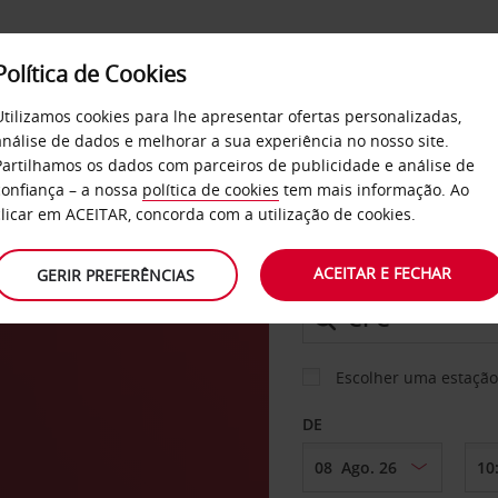
Política de Cookies
SERVIÇOS
EMPRESAS
SELF SERVICE
Utilizamos cookies para lhe apresentar ofertas personalizadas,
análise de dados e melhorar a sua experiência no nosso site.
Partilhamos os dados com parceiros de publicidade e análise de
os
confiança – a nossa
política de cookies
tem mais informação. Ao
CARRO
clicar em ACEITAR, concorda com a utilização de cookies.
an
ACEITAR E FECHAR
GERIR PREFERÊNCIAS
LEVANTAR EM
Escolher uma estação
DE