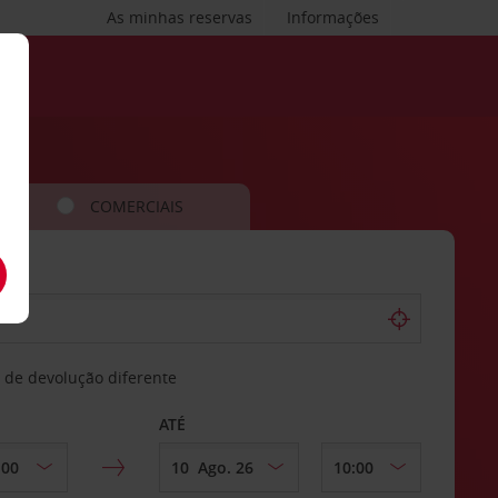
As minhas reservas
Informações
COMERCIAIS
 de devolução diferente
ATÉ