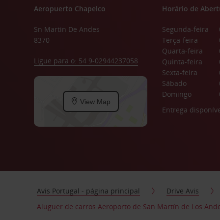
Aeropuerto Chapelco
Horário de Abert
Sn Martin De Andes
Segunda-feira
8370
Terça-feira
Quarta-feira
Ligue para o: 54 9-02944237058
Quinta-feira
Sexta-feira
Sábado
Domingo
View Map
Entrega disponíve
Avis Portugal - página principal
Drive Avis
Aluguer de carros Aeroporto de San Martín de Los And