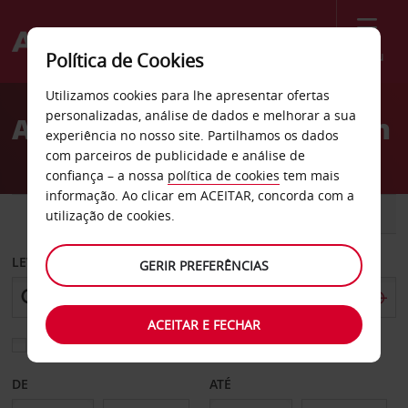
Menu
Política de Cookies
Welcome
Utilizamos cookies para lhe apresentar ofertas
to
personalizadas, análise de dados e melhorar a sua
Aluguer de carros San Juan
Avis
experiência no nosso site. Partilhamos os dados
com parceiros de publicidade e análise de
confiança – a nossa
política de cookies
tem mais
informação. Ao clicar em ACEITAR, concorda com a
CARRO
COMERCIAIS
utilização de cookies.
LEVANTAR EM
GERIR PREFERÊNCIAS
ACEITAR E FECHAR
Escolher uma estação de devolução diferente
DE
ATÉ