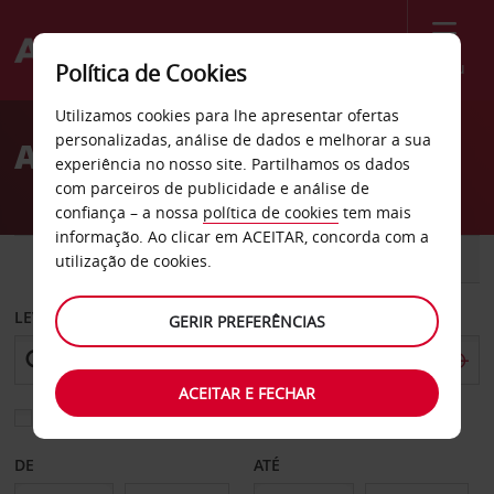
Menu
Política de Cookies
Welcome
Utilizamos cookies para lhe apresentar ofertas
to
personalizadas, análise de dados e melhorar a sua
Aluguer de carros Rosário
Avis
experiência no nosso site. Partilhamos os dados
com parceiros de publicidade e análise de
confiança – a nossa
política de cookies
tem mais
informação. Ao clicar em ACEITAR, concorda com a
CARRO
COMERCIAIS
utilização de cookies.
LEVANTAR EM
GERIR PREFERÊNCIAS
ACEITAR E FECHAR
Escolher uma estação de devolução diferente
DE
ATÉ