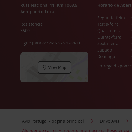
Ruta Nacional 11, Km 1003,5
Horário de Abert
Aeropuerto Local
Segunda-feira
Resistencia
Terça-feira
3500
Quarta-feira
Quinta-feira
Ligue para o: 54-9-362-4284401
Sexta-feira
Sábado
Domingo
Entrega disponíve
View Map
Avis Portugal - página principal
Drive Avis
Aluguer de carros Aeroporto Internacional Resistencia