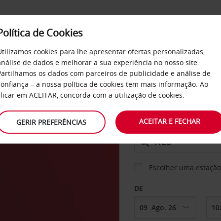
Política de Cookies
SERVIÇOS
EMPRESAS
SELF SERVICE
Utilizamos cookies para lhe apresentar ofertas personalizadas,
análise de dados e melhorar a sua experiência no nosso site.
Partilhamos os dados com parceiros de publicidade e análise de
confiança – a nossa
política de cookies
tem mais informação. Ao
CARRO
clicar em ACEITAR, concorda com a utilização de cookies.
to
ACEITAR E FECHAR
GERIR PREFERÊNCIAS
LEVANTAR EM
Escolher uma estação
DE