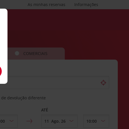
As minhas reservas
Informações
COMERCIAIS
 de devolução diferente
ATÉ