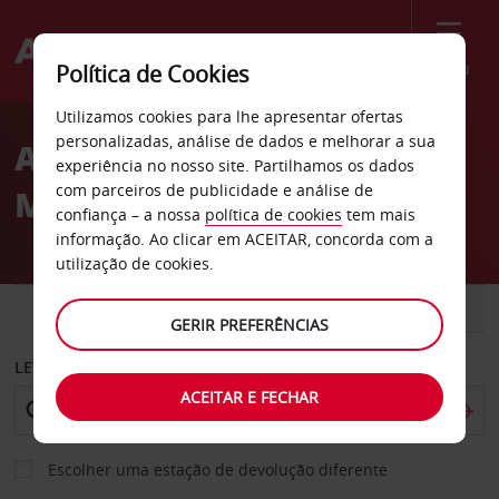
Menu
Política de Cookies
Welcome
Utilizamos cookies para lhe apresentar ofertas
to
personalizadas, análise de dados e melhorar a sua
Aluguer de carros Puerto
Avis
experiência no nosso site. Partilhamos os dados
com parceiros de publicidade e análise de
Madryn
confiança – a nossa
política de cookies
tem mais
informação. Ao clicar em ACEITAR, concorda com a
utilização de cookies.
CARRO
COMERCIAIS
GERIR PREFERÊNCIAS
LEVANTAR EM
ACEITAR E FECHAR
Escolher uma estação de devolução diferente