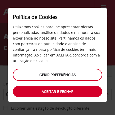
Menu
Política de Cookies
Welcome
Utilizamos cookies para lhe apresentar ofertas
to
personalizadas, análise de dados e melhorar a sua
Aluguer de
Avis
experiência no nosso site. Partilhamos os dados
com parceiros de publicidade e análise de
carros Pergamino
confiança – a nossa
política de cookies
tem mais
informação. Ao clicar em ACEITAR, concorda com a
utilização de cookies.
CARRO
COMERCIAIS
GERIR PREFERÊNCIAS
LEVANTAR EM
ACEITAR E FECHAR
Escolher uma estação de devolução diferente