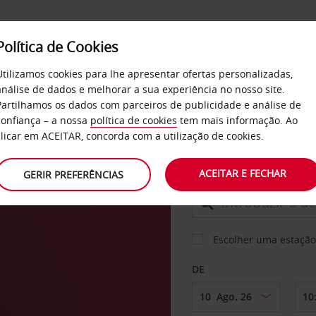
Política de Cookies
SERVIÇOS
EMPRESAS
SELF SERVICE
Utilizamos cookies para lhe apresentar ofertas personalizadas,
análise de dados e melhorar a sua experiência no nosso site.
Partilhamos os dados com parceiros de publicidade e análise de
s El
confiança – a nossa
política de cookies
tem mais informação. Ao
CARRO
clicar em ACEITAR, concorda com a utilização de cookies.
ACEITAR E FECHAR
GERIR PREFERÊNCIAS
LEVANTAR EM
Escolher uma estação
DE