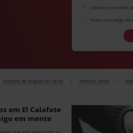
Condutor com mais d
Tenho um código de 
Estações de aluguer de carros
América Latina
Arg
os em El Calafate
sigo em mente
abemos que está ansioso por se