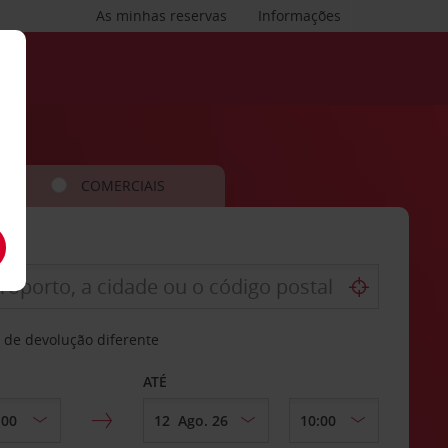
As minhas reservas
Informações
COMERCIAIS
 de devolução diferente
ATÉ