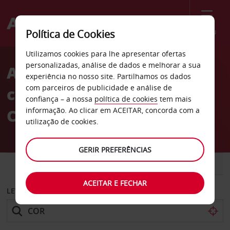
Menu
Política de Cookies
Welcome
Utilizamos cookies para lhe apresentar ofertas
to
personalizadas, análise de dados e melhorar a sua
Aluguer de
Avis
experiência no nosso site. Partilhamos os dados
com parceiros de publicidade e análise de
carros Aeroporto Local de
confiança – a nossa
política de cookies
tem mais
Córdoba
informação. Ao clicar em ACEITAR, concorda com a
utilização de cookies.
GERIR PREFERÊNCIAS
CARRO
COMERCIAIS
ACEITAR E FECHAR
LEVANTAR EM