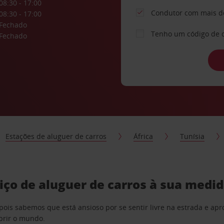
08:30 - 17:00
Condutor com mais d
08:30 - 17:00
Fechado
Tenho um código de 
Fechado
Estações de aluguer de carros
África
Tunísia
iço de aluguer de carros à sua medi
pois sabemos que está ansioso por se sentir livre na estrada e a
obrir o mundo.