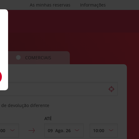
As minhas reservas
Informações
COMERCIAIS
 de devolução diferente
ATÉ