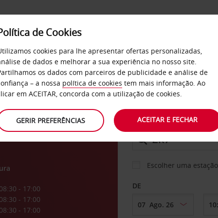
Política de Cookies
SERVIÇOS
EMPRESAS
SELF SERVICE
Utilizamos cookies para lhe apresentar ofertas personalizadas,
análise de dados e melhorar a sua experiência no nosso site.
Partilhamos os dados com parceiros de publicidade e análise de
confiança – a nossa
política de cookies
tem mais informação. Ao
CARRO
clicar em ACEITAR, concorda com a utilização de cookies.
ACEITAR E FECHAR
GERIR PREFERÊNCIAS
LEVANTAR EM
Escolher uma estação
ura
DE
08:30 - 17:00
08:30 - 17:00
08:30 - 17:00