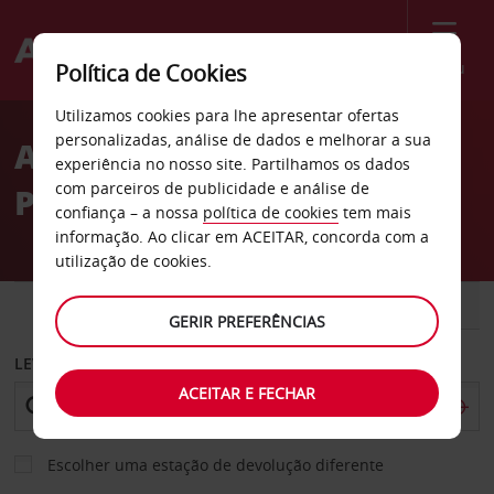
Menu
Política de Cookies
Welcome
Utilizamos cookies para lhe apresentar ofertas
to
personalizadas, análise de dados e melhorar a sua
Aluguer de carros Hotel
Avis
experiência no nosso site. Partilhamos os dados
com parceiros de publicidade e análise de
Pullman em Lomé
confiança – a nossa
política de cookies
tem mais
informação. Ao clicar em ACEITAR, concorda com a
utilização de cookies.
CARRO
COMERCIAIS
GERIR PREFERÊNCIAS
LEVANTAR EM
ACEITAR E FECHAR
Escolher uma estação de devolução diferente