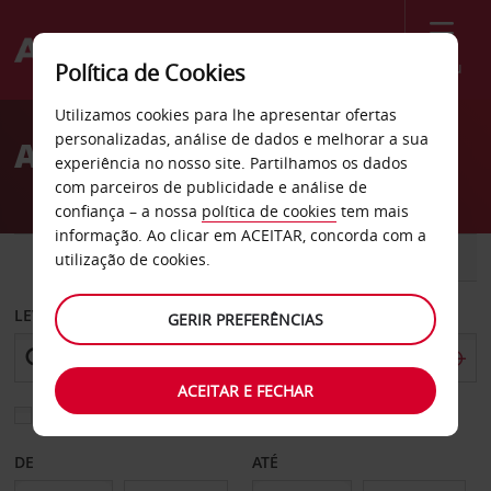
Menu
Política de Cookies
Welcome
Utilizamos cookies para lhe apresentar ofertas
to
personalizadas, análise de dados e melhorar a sua
Aluguer de carros Le Port
Avis
experiência no nosso site. Partilhamos os dados
com parceiros de publicidade e análise de
confiança – a nossa
política de cookies
tem mais
informação. Ao clicar em ACEITAR, concorda com a
CARRO
COMERCIAIS
utilização de cookies.
LEVANTAR EM
GERIR PREFERÊNCIAS
ACEITAR E FECHAR
Escolher uma estação de devolução diferente
DE
ATÉ