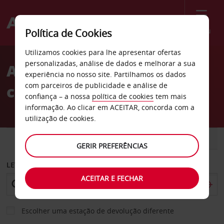
Menu
Política de Cookies
Welcome
Utilizamos cookies para lhe apresentar ofertas
to
personalizadas, análise de dados e melhorar a sua
Aluguer de
Avis
experiência no nosso site. Partilhamos os dados
com parceiros de publicidade e análise de
carros Mombaça
confiança – a nossa
política de cookies
tem mais
informação. Ao clicar em ACEITAR, concorda com a
utilização de cookies.
CARRO
COMERCIAIS
GERIR PREFERÊNCIAS
LEVANTAR EM
ACEITAR E FECHAR
Escolher uma estação de devolução diferente