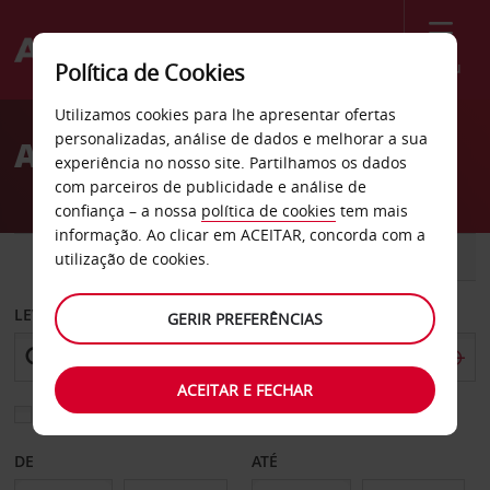
Menu
Política de Cookies
Welcome
Utilizamos cookies para lhe apresentar ofertas
to
personalizadas, análise de dados e melhorar a sua
Aluguer de carros Lagos
Avis
experiência no nosso site. Partilhamos os dados
com parceiros de publicidade e análise de
confiança – a nossa
política de cookies
tem mais
informação. Ao clicar em ACEITAR, concorda com a
CARRO
COMERCIAIS
utilização de cookies.
LEVANTAR EM
GERIR PREFERÊNCIAS
ACEITAR E FECHAR
Escolher uma estação de devolução diferente
DE
ATÉ