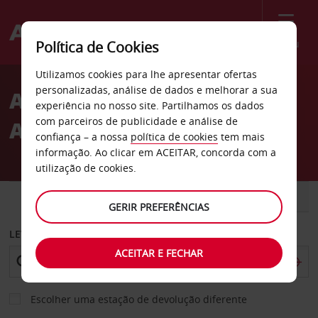
Menu
Política de Cookies
Welcome
Utilizamos cookies para lhe apresentar ofertas
to
personalizadas, análise de dados e melhorar a sua
Aluguer de carros
Avis
experiência no nosso site. Partilhamos os dados
com parceiros de publicidade e análise de
Aeroporto de Niamey
confiança – a nossa
política de cookies
tem mais
informação. Ao clicar em ACEITAR, concorda com a
utilização de cookies.
CARRO
COMERCIAIS
GERIR PREFERÊNCIAS
LEVANTAR EM
ACEITAR E FECHAR
Escolher uma estação de devolução diferente