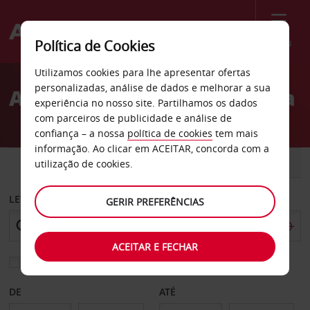
Menu
Política de Cookies
Welcome
Utilizamos cookies para lhe apresentar ofertas
to
personalizadas, análise de dados e melhorar a sua
Aluguer de carros Namíbia
Avis
experiência no nosso site. Partilhamos os dados
com parceiros de publicidade e análise de
confiança – a nossa
política de cookies
tem mais
informação. Ao clicar em ACEITAR, concorda com a
CARRO
COMERCIAIS
utilização de cookies.
LEVANTAR EM
GERIR PREFERÊNCIAS
ACEITAR E FECHAR
Escolher uma estação de devolução diferente
DE
ATÉ