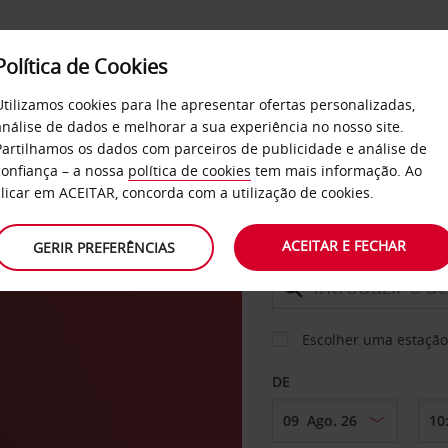
Política de Cookies
SERVIÇOS
EMPRESAS
SELF SERVICE
Utilizamos cookies para lhe apresentar ofertas personalizadas,
análise de dados e melhorar a sua experiência no nosso site.
Partilhamos os dados com parceiros de publicidade e análise de
confiança – a nossa
política de cookies
tem mais informação. Ao
CARRO
clicar em ACEITAR, concorda com a utilização de cookies.
ux
ACEITAR E FECHAR
GERIR PREFERÊNCIAS
LEVANTAR EM
Escolher uma estação
DE