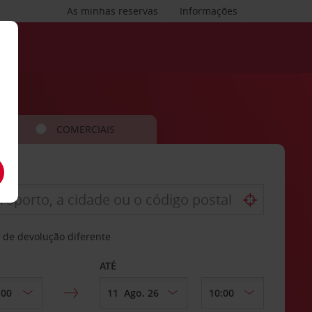
As minhas reservas
Informações
COMERCIAIS
 de devolução diferente
ATÉ