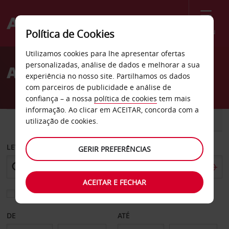
Menu
Política de Cookies
Welcome
Utilizamos cookies para lhe apresentar ofertas
to
personalizadas, análise de dados e melhorar a sua
Aluguer de carros Tânger
Avis
experiência no nosso site. Partilhamos os dados
com parceiros de publicidade e análise de
confiança – a nossa
política de cookies
tem mais
informação. Ao clicar em ACEITAR, concorda com a
CARRO
COMERCIAIS
utilização de cookies.
LEVANTAR EM
GERIR PREFERÊNCIAS
ACEITAR E FECHAR
Escolher uma estação de devolução diferente
DE
ATÉ