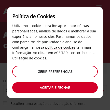
Menu
Política de Cookies
Welcome
Utilizamos cookies para lhe apresentar ofertas
to
personalizadas, análise de dados e melhorar a sua
Aluguer de
Avis
experiência no nosso site. Partilhamos os dados
com parceiros de publicidade e análise de
carros Essaouira
confiança – a nossa
política de cookies
tem mais
informação. Ao clicar em ACEITAR, concorda com a
utilização de cookies.
CARRO
COMERCIAIS
GERIR PREFERÊNCIAS
LEVANTAR EM
ACEITAR E FECHAR
Escolher uma estação de devolução diferente