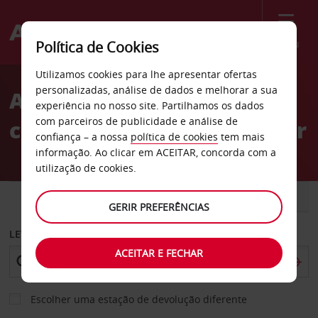
Menu
Política de Cookies
Welcome
Utilizamos cookies para lhe apresentar ofertas
to
personalizadas, análise de dados e melhorar a sua
Aluguer de
Avis
experiência no nosso site. Partilhamos os dados
com parceiros de publicidade e análise de
carros Aeroporto de Agadir
confiança – a nossa
política de cookies
tem mais
informação. Ao clicar em ACEITAR, concorda com a
utilização de cookies.
CARRO
COMERCIAIS
GERIR PREFERÊNCIAS
LEVANTAR EM
ACEITAR E FECHAR
Escolher uma estação de devolução diferente