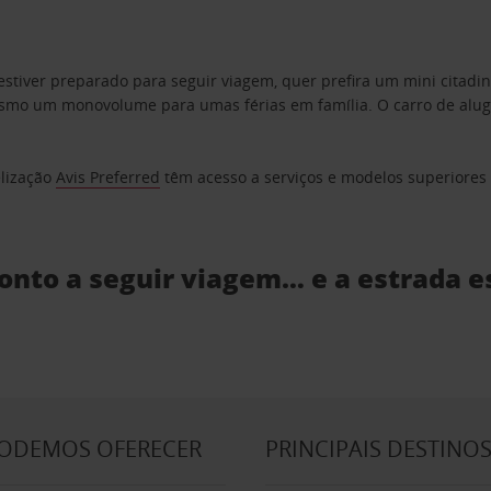
estiver preparado para seguir viagem, quer prefira um mini citad
o um monovolume para umas férias em família. O carro de aluguer
elização
Avis Preferred
têm acesso a serviços e modelos superiores e
ronto a seguir viagem… e a estrada e
PODEMOS OFERECER
PRINCIPAIS DESTINO