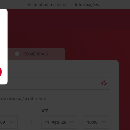
As minhas reservas
Informações
COMERCIAIS
 de devolução diferente
ATÉ