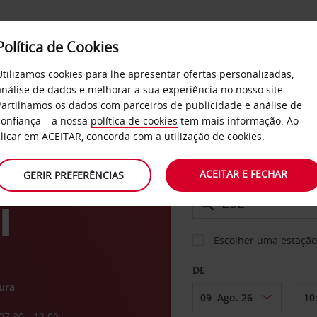
Política de Cookies
SERVIÇOS
EMPRESAS
SELF SERVICE
Utilizamos cookies para lhe apresentar ofertas personalizadas,
análise de dados e melhorar a sua experiência no nosso site.
Partilhamos os dados com parceiros de publicidade e análise de
confiança – a nossa
política de cookies
tem mais informação. Ao
CARRO
clicar em ACEITAR, concorda com a utilização de cookies.
ACEITAR E FECHAR
GERIR PREFERÊNCIAS
LEVANTAR EM
l
Escolher uma estação
DE
ura
07:30 - 12:00