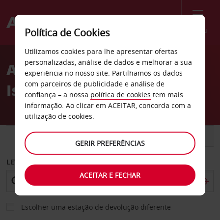
Menu
Política de Cookies
Welcome
Utilizamos cookies para lhe apresentar ofertas
to
personalizadas, análise de dados e melhorar a sua
Aluguer de carros Edifício
Avis
experiência no nosso site. Partilhamos os dados
com parceiros de publicidade e análise de
Islamia Dawa
confiança – a nossa
política de cookies
tem mais
informação. Ao clicar em ACEITAR, concorda com a
utilização de cookies.
CARRO
COMERCIAIS
GERIR PREFERÊNCIAS
LEVANTAR EM
ACEITAR E FECHAR
Escolher uma estação de devolução diferente