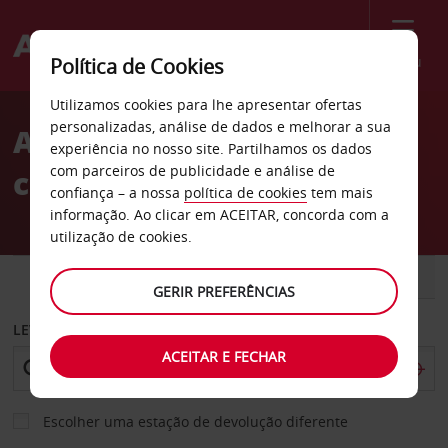
Menu
Política de Cookies
Welcome
Utilizamos cookies para lhe apresentar ofertas
to
personalizadas, análise de dados e melhorar a sua
Aluguer de
Avis
experiência no nosso site. Partilhamos os dados
com parceiros de publicidade e análise de
carros Hurghada
confiança – a nossa
política de cookies
tem mais
informação. Ao clicar em ACEITAR, concorda com a
utilização de cookies.
CARRO
COMERCIAIS
GERIR PREFERÊNCIAS
LEVANTAR EM
ACEITAR E FECHAR
Escolher uma estação de devolução diferente