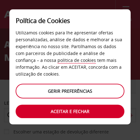
Menu
Política de Cookies
Welcome
Utilizamos cookies para lhe apresentar ofertas
to
personalizadas, análise de dados e melhorar a sua
Aluguer de carros Helio
Avis
experiência no nosso site. Partilhamos os dados
com parceiros de publicidade e análise de
Meridien no Cairo
confiança – a nossa
política de cookies
tem mais
informação. Ao clicar em ACEITAR, concorda com a
utilização de cookies.
CARRO
COMERCIAIS
GERIR PREFERÊNCIAS
LEVANTAR EM
ACEITAR E FECHAR
Escolher uma estação de devolução diferente