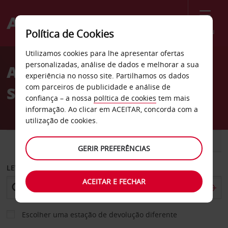
Menu
Política de Cookies
Welcome
Utilizamos cookies para lhe apresentar ofertas
to
personalizadas, análise de dados e melhorar a sua
Aluguer de carros
Avis
experiência no nosso site. Partilhamos os dados
com parceiros de publicidade e análise de
Stellenbosch
confiança – a nossa
política de cookies
tem mais
informação. Ao clicar em ACEITAR, concorda com a
utilização de cookies.
CARRO
COMERCIAIS
GERIR PREFERÊNCIAS
LEVANTAR EM
ACEITAR E FECHAR
Escolher uma estação de devolução diferente