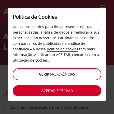
Menu
Política de Cookies
Welcome
Utilizamos cookies para lhe apresentar ofertas
to
personalizadas, análise de dados e melhorar a sua
Aluguer de carros Santa
Avis
experiência no nosso site. Partilhamos os dados
com parceiros de publicidade e análise de
Lúcia
confiança – a nossa
política de cookies
tem mais
informação. Ao clicar em ACEITAR, concorda com a
utilização de cookies.
CARRO
COMERCIAIS
GERIR PREFERÊNCIAS
LEVANTAR EM
ACEITAR E FECHAR
Escolher uma estação de devolução diferente