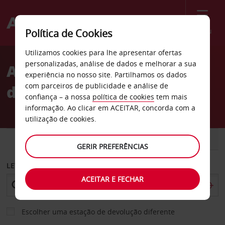
Menu
Política de Cookies
Welcome
Utilizamos cookies para lhe apresentar ofertas
to
personalizadas, análise de dados e melhorar a sua
Aluguer de carros Aluguer
Avis
experiência no nosso site. Partilhamos os dados
com parceiros de publicidade e análise de
de atrelados Samrand
confiança – a nossa
política de cookies
tem mais
informação. Ao clicar em ACEITAR, concorda com a
utilização de cookies.
CARRO
COMERCIAIS
GERIR PREFERÊNCIAS
LEVANTAR EM
ACEITAR E FECHAR
Escolher uma estação de devolução diferente