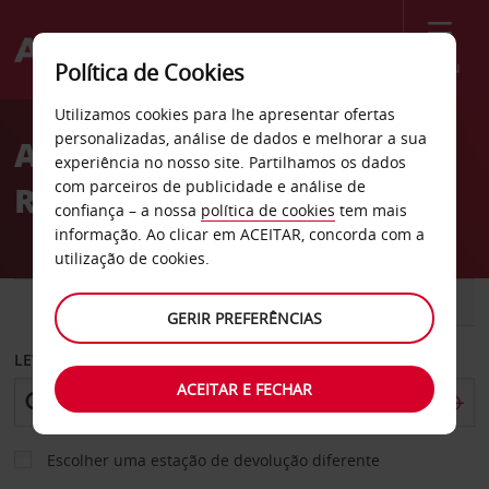
Menu
Política de Cookies
Welcome
Utilizamos cookies para lhe apresentar ofertas
to
personalizadas, análise de dados e melhorar a sua
Aluguer de carros
Avis
experiência no nosso site. Partilhamos os dados
com parceiros de publicidade e análise de
Rustenburg
confiança – a nossa
política de cookies
tem mais
informação. Ao clicar em ACEITAR, concorda com a
utilização de cookies.
CARRO
COMERCIAIS
GERIR PREFERÊNCIAS
LEVANTAR EM
ACEITAR E FECHAR
Escolher uma estação de devolução diferente