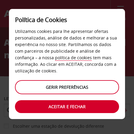
Menu
Política de Cookies
Welcome
Utilizamos cookies para lhe apresentar ofertas
to
personalizadas, análise de dados e melhorar a sua
Aluguer de carros Hatfield
Avis
experiência no nosso site. Partilhamos os dados
com parceiros de publicidade e análise de
na Pretória
confiança – a nossa
política de cookies
tem mais
informação. Ao clicar em ACEITAR, concorda com a
utilização de cookies.
CARRO
COMERCIAIS
GERIR PREFERÊNCIAS
LEVANTAR EM
ACEITAR E FECHAR
Escolher uma estação de devolução diferente