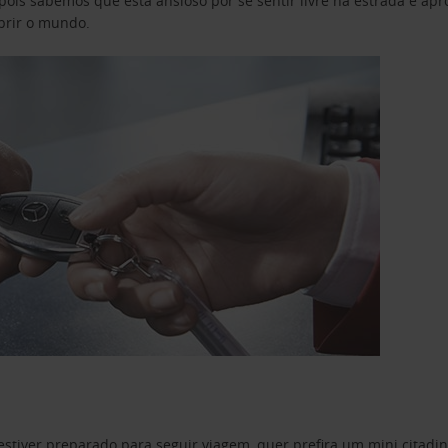
pois sabemos que está ansioso por se sentir livre na estrada e a
obrir o mundo.
estiver preparado para seguir viagem, quer prefira um mini citad