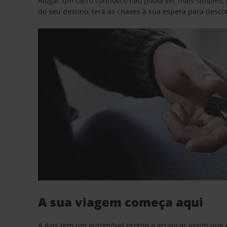
Alugar um carro connosco não podia ser mais simples, 
do seu destino, terá as chaves à sua espera para desc
A sua viagem começa aqui
A Avis tem um automóvel pronto a arrancar assim que 