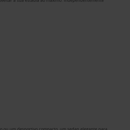
proveitar a sua estadia ao máximo. Independentemente
ino ou um desportivo compacto, um sedan elegante para