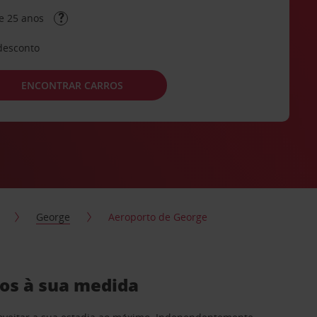
e 25 anos
desconto
ENCONTRAR CARROS
George
Aeroporto de George
ros à sua medida