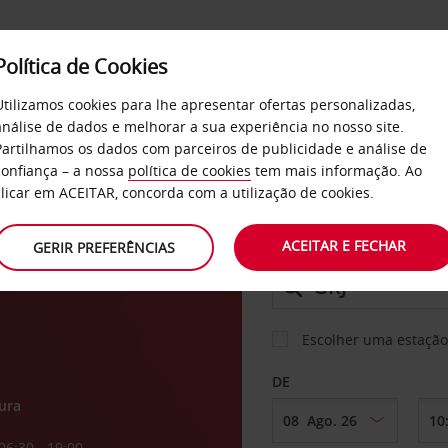
Política de Cookies
SERVIÇOS
EMPRESAS
SELF SERVICE
Utilizamos cookies para lhe apresentar ofertas personalizadas,
análise de dados e melhorar a sua experiência no nosso site.
Partilhamos os dados com parceiros de publicidade e análise de
confiança – a nossa
política de cookies
tem mais informação. Ao
CARRO
clicar em ACEITAR, concorda com a utilização de cookies.
o de
ACEITAR E FECHAR
GERIR PREFERÊNCIAS
LEVANTAR EM
Escolher uma estação
DE
ura
06:30 - 19:00