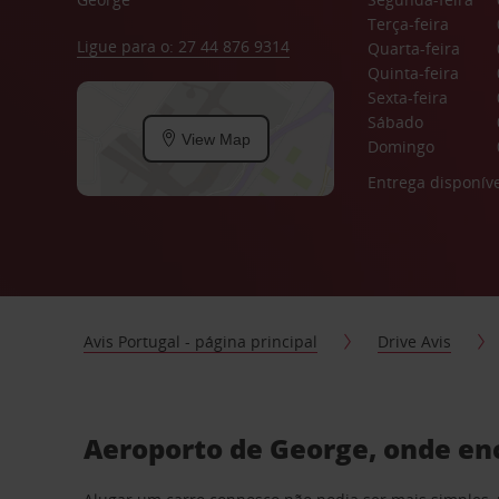
Terça-feira
Ligue para o: 27 44 876 9314
Quarta-feira
Quinta-feira
Sexta-feira
Sábado
View Map
Domingo
Entrega disponíve
Avis Portugal - página principal
Drive Avis
Aeroporto de George, onde en