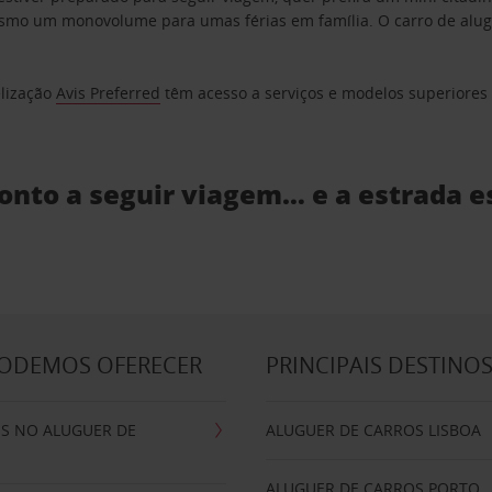
o um monovolume para umas férias em família. O carro de aluguer
elização
Avis Preferred
têm acesso a serviços e modelos superiores e
ronto a seguir viagem… e a estrada e
PODEMOS OFERECER
PRINCIPAIS DESTINO
IS NO ALUGUER DE
ALUGUER DE CARROS LISBOA
ALUGUER DE CARROS PORTO