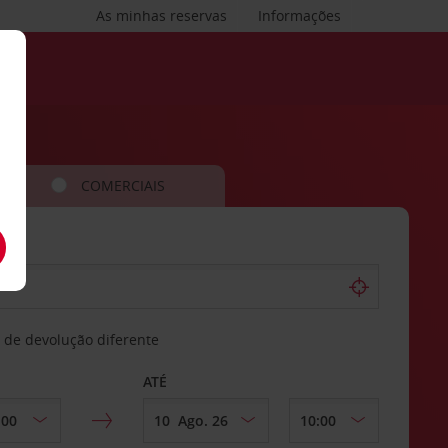
As minhas reservas
Informações
COMERCIAIS
 de devolução diferente
ATÉ