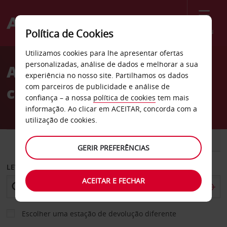
Menu
Política de Cookies
Welcome
Utilizamos cookies para lhe apresentar ofertas
to
personalizadas, análise de dados e melhorar a sua
Aluguer de
Avis
experiência no nosso site. Partilhamos os dados
com parceiros de publicidade e análise de
carros Amanzimtoti
confiança – a nossa
política de cookies
tem mais
informação. Ao clicar em ACEITAR, concorda com a
utilização de cookies.
CARRO
COMERCIAIS
GERIR PREFERÊNCIAS
LEVANTAR EM
ACEITAR E FECHAR
Escolher uma estação de devolução diferente