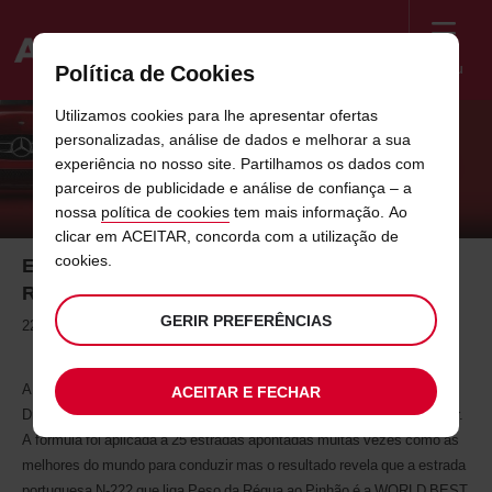
Menu
Política de Cookies
Welcome
Utilizamos cookies para lhe apresentar ofertas
to
personalizadas, análise de dados e melhorar a sua
Avis
A MELHOR ESTRADA DO MUNDO PARA
experiência no nosso site. Partilhamos os dados com
parceiros de publicidade e análise de confiança – a
CONDUZIR É…
nossa
política de cookies
tem mais informação. Ao
clicar em ACEITAR, concorda com a utilização de
cookies.
Em Portugal! A Estrada Nacional 222 do Peso da
Régua ao Pinhão
GERIR PREFERÊNCIAS
22 de Abril de 2015
A Avis rent a car desenvolveu o Índice de Condução Avis (ADR – Avis
ACEITAR E FECHAR
Driving Ratio) para encontrar a melhor estrada do mundo para conduzir.
A fórmula foi aplicada a 25 estradas apontadas muitas vezes como as
melhores do mundo para conduzir mas o resultado revela que a estrada
portuguesa N-222 que liga Peso da Régua ao Pinhão é a WORLD BEST