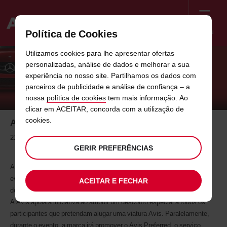
Menu
Política de Cookies
Welcome
Utilizamos cookies para lhe apresentar ofertas
to
personalizadas, análise de dados e melhorar a sua
Avis
AVIS APOIA 39TH INTERNATIONAL
experiência no nosso site. Partilhamos os dados com
parceiros de publicidade e análise de confiança – a
PORSCHE 356 MEETING
nossa
política de cookies
tem mais informação. Ao
clicar em ACEITAR, concorda com a utilização de
cookies.
Avis apoia 39th International Porsche 356 Meeting
21 de maio de 2014
GERIR PREFERÊNCIAS
A Avis Portugal apoia o 39º Encontro Internacional de Porsche 356, o
evento anual Porsche AG que decorre em Portugal pela primeira vez,
ACEITAR E FECHAR
de 29 de maio a 1 de junho.
A Avis apoia a iniciativa ao atribuir um desconto especial a todos os
participantes que pretendam alugar uma viatura Avis. Paralelamente,
durante o evento, a marca irá promover o Avis Preferred, o serviço